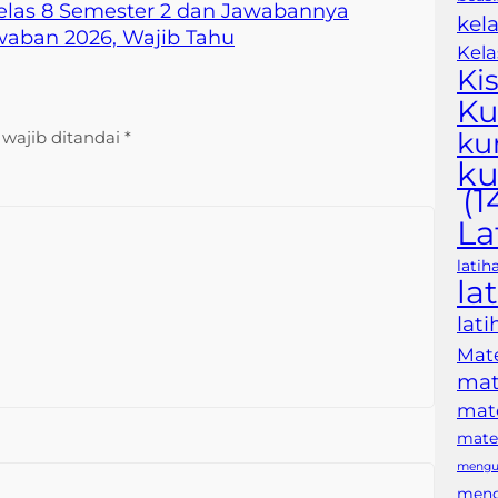
 Kelas 8 Semester 2 dan Jawabannya
kela
awaban 2026, Wajib Tahu
Kela
Kis
Ku
ku
wajib ditandai
*
ku
(1
La
latih
la
lat
Mate
mat
mate
mater
mengub
meng