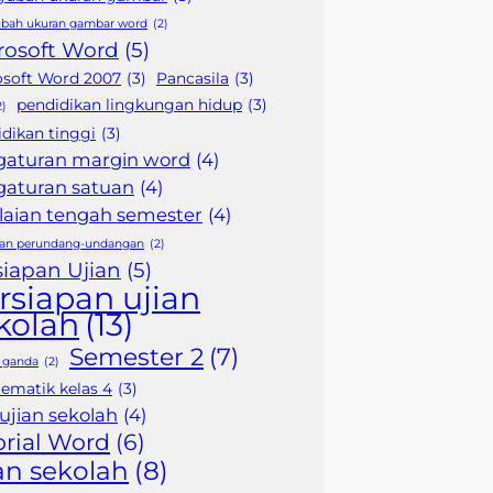
bah ukuran gambar word
(2)
rosoft Word
(5)
osoft Word 2007
(3)
Pancasila
(3)
pendidikan lingkungan hidup
(3)
2)
dikan tinggi
(3)
gaturan margin word
(4)
gaturan satuan
(4)
laian tengah semester
(4)
ran perundang-undangan
(2)
siapan Ujian
(5)
rsiapan ujian
kolah
(13)
Semester 2
(7)
n ganda
(2)
tematik kelas 4
(3)
 ujian sekolah
(4)
orial Word
(6)
an sekolah
(8)