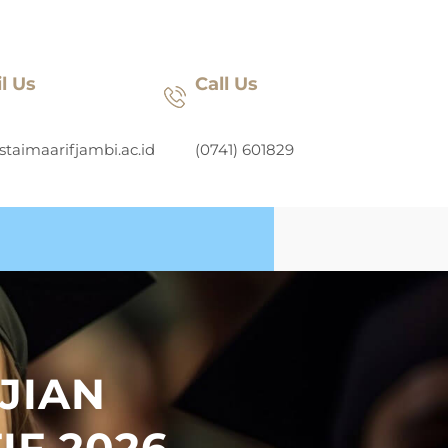
l Us
Call Us
staimaarifjambi.ac.id
(0741) 601829
JIAN
IF 2026