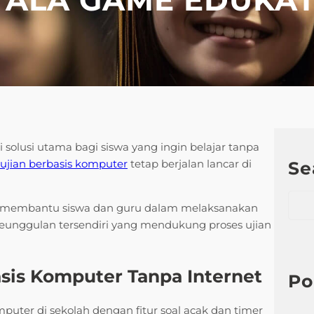
i solusi utama bagi siswa yang ingin belajar tanpa
ujian berbasis komputer
tetap berjalan lancar di
Se
S
at membantu siswa dan guru dalam melaksanakan
e
 keunggulan tersendiri yang mendukung proses ujian
a
r
c
basis Komputer Tanpa Internet
h
Po
puter di sekolah dengan fitur soal acak dan timer