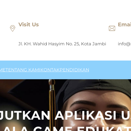
Visit Us
Emai
Jl. KH. Wahid Hasyim No. 25, Kota Jambi
info@
ME
TENTANG KAMI
KONTAK
PENDIDIKAN
UTKAN APLIKASI U
 ALA GAME EDUKAT