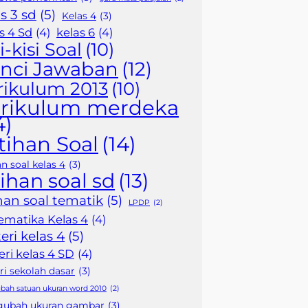
s 3 sd
(5)
Kelas 4
(3)
s 4 Sd
(4)
kelas 6
(4)
i-kisi Soal
(10)
nci Jawaban
(12)
rikulum 2013
(10)
rikulum merdeka
4)
tihan Soal
(14)
an soal kelas 4
(3)
tihan soal sd
(13)
ihan soal tematik
(5)
LPDP
(2)
matika Kelas 4
(4)
eri kelas 4
(5)
ri kelas 4 SD
(4)
i sekolah dasar
(3)
ah satuan ukuran word 2010
(2)
ubah ukuran gambar
(3)