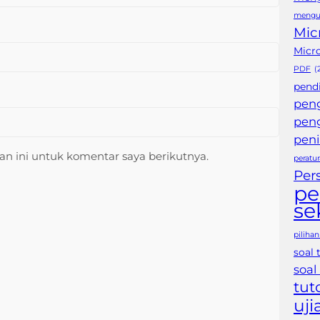
mengu
Mic
Micr
PDF
(
pendi
pen
pen
peni
n ini untuk komentar saya berikutnya.
peratu
Per
pe
se
piliha
soal 
soal
tut
uji