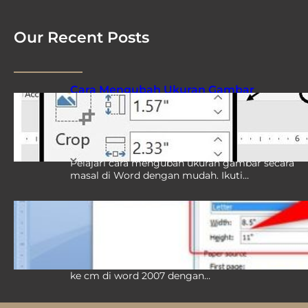
Our Recent Posts
Cara Mengubah Ukuran Gambar
Secara Masal di Word Ternyata
Semudah Ini, Wajib Tahu Agar Hemat
Waktu
Pelajari cara mengubah ukuran gambar secara
masal di Word dengan mudah. Ikuti…
Ternyata Semudah Ini Cara Mengubah
Ukuran Inchi ke Cm di Word 2007, 3
Langkah Praktis Tanpa Ribet
Panduan lengkap cara mengubah ukuran inchi
ke cm di word 2007 dengan…