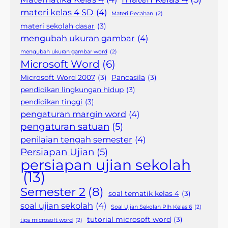
materi kelas 4 SD
(4)
Materi Pecahan
(2)
materi sekolah dasar
(3)
mengubah ukuran gambar
(4)
mengubah ukuran gambar word
(2)
Microsoft Word
(6)
Microsoft Word 2007
(3)
Pancasila
(3)
pendidikan lingkungan hidup
(3)
pendidikan tinggi
(3)
pengaturan margin word
(4)
pengaturan satuan
(5)
penilaian tengah semester
(4)
Persiapan Ujian
(5)
persiapan ujian sekolah
(13)
Semester 2
(8)
soal tematik kelas 4
(3)
soal ujian sekolah
(4)
Soal Ujian Sekolah Plh Kelas 6
(2)
tutorial microsoft word
(3)
tips microsoft word
(2)