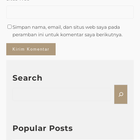
Simpan nama, email, dan situs web saya pada
peramban ini untuk komentar saya berikutnya.
Search
S
e
a
r
c
h
Popular Posts