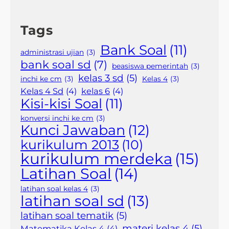
Tags
Bank Soal
(11)
administrasi ujian
(3)
bank soal sd
(7)
beasiswa pemerintah
(3)
kelas 3 sd
(5)
inchi ke cm
(3)
Kelas 4
(3)
Kelas 4 Sd
(4)
kelas 6
(4)
Kisi-kisi Soal
(11)
konversi inchi ke cm
(3)
Kunci Jawaban
(12)
kurikulum 2013
(10)
kurikulum merdeka
(15)
Latihan Soal
(14)
latihan soal kelas 4
(3)
latihan soal sd
(13)
latihan soal tematik
(5)
materi kelas 4
(5)
Matematika Kelas 4
(4)