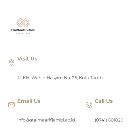
Lewati
ke
konten
Visit Us
Jl. KH. Wahid Hasyim No. 25, Kota Jambi
Email Us
Call Us
info@staimaarifjambi.ac.id
(0741) 601829