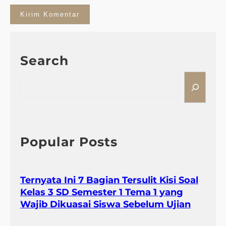
Search
S
e
a
r
c
h
Popular Posts
Ternyata Ini 7 Bagian Tersulit Kisi Soal
Kelas 3 SD Semester 1 Tema 1 yang
Wajib Dikuasai Siswa Sebelum Ujian