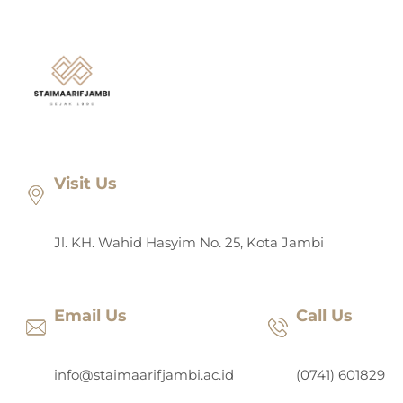
Lewati
ke
konten
Visit Us
Jl. KH. Wahid Hasyim No. 25, Kota Jambi
Email Us
Call Us
info@staimaarifjambi.ac.id
(0741) 601829