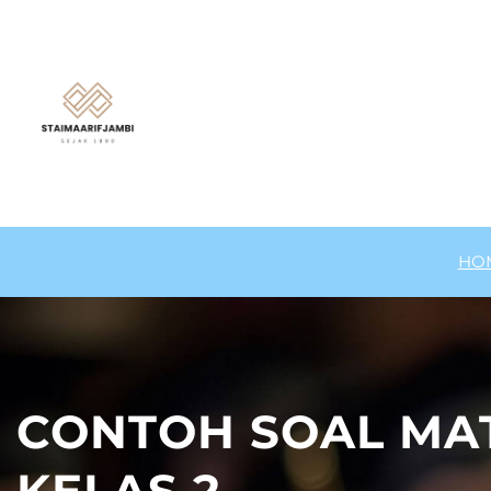
Lewati
ke
konten
HO
CONTOH SOAL MA
KELAS 2