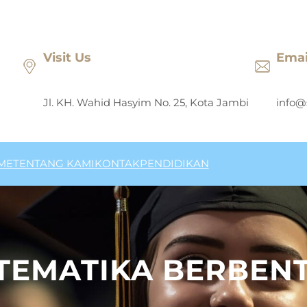
Visit Us
Emai
Jl. KH. Wahid Hasyim No. 25, Kota Jambi
info@
ME
TENTANG KAMI
KONTAK
PENDIDIKAN
TEMATIKA BERBENT