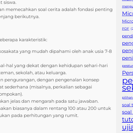
 siswa.
mengu
memecahkan soal cerita adalah fondasi penting
Mic
njang berikutnya.
Micr
PDF
(
pendi
eberapa karakteristik:
pen
pen
sakata yang mudah dipahami oleh anak usia 7-8
peni
hal-hal yang dekat dengan kehidupan sehari-hari
peratu
Per
eman, sekolah, atau keluarga.
pe
n pengurangan, dengan pengenalan konsep
se
 sederhana (misalnya, perkalian sebagai
lompokan).
piliha
ukan jelas dan mengarah pada satu jawaban.
soal 
akan biasanya dalam rentang 100 atau 200 untuk
soal
kan pada perhitungan yang rumit.
tut
uji