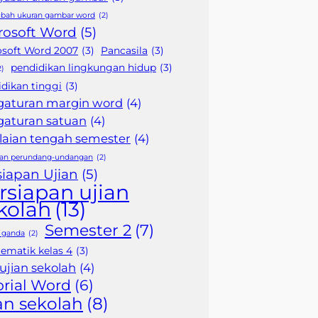
bah ukuran gambar word
(2)
rosoft Word
(5)
osoft Word 2007
(3)
Pancasila
(3)
pendidikan lingkungan hidup
(3)
2)
dikan tinggi
(3)
gaturan margin word
(4)
gaturan satuan
(4)
laian tengah semester
(4)
ran perundang-undangan
(2)
siapan Ujian
(5)
rsiapan ujian
kolah
(13)
Semester 2
(7)
n ganda
(2)
tematik kelas 4
(3)
 ujian sekolah
(4)
orial Word
(6)
an sekolah
(8)