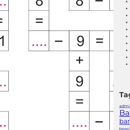
Ta
admin
Ba
ban
beas