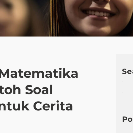
 Matematika
Se
S
toh Soal
e
a
tuk Cerita
r
c
h
Po