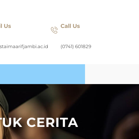
l Us
Call Us
staimaarifjambi.ac.id
(0741) 601829
UK CERITA