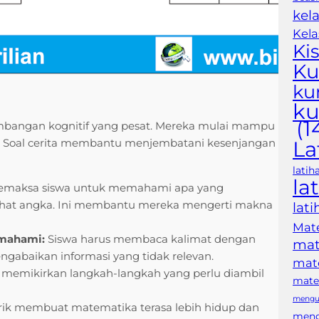
kela
Kela
Kis
Ku
ku
ku
(1
embangan kognitif yang pesat. Mereka mulai mampu
. Soal cerita membantu menjembatani kesenjangan
La
latih
la
memaksa siswa untuk memahami apa yang
lihat angka. Ini membantu mereka mengerti makna
lat
Mate
mahami:
Siswa harus membaca kalimat dengan
mat
ngabaikan informasi yang tidak relevan.
mate
memikirkan langkah-langkah yang perlu diambil
mater
mengub
ik membuat matematika terasa lebih hidup dan
meng