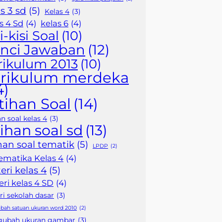
s 3 sd
(5)
Kelas 4
(3)
s 4 Sd
(4)
kelas 6
(4)
i-kisi Soal
(10)
nci Jawaban
(12)
rikulum 2013
(10)
rikulum merdeka
4)
tihan Soal
(14)
an soal kelas 4
(3)
tihan soal sd
(13)
ihan soal tematik
(5)
LPDP
(2)
matika Kelas 4
(4)
eri kelas 4
(5)
ri kelas 4 SD
(4)
i sekolah dasar
(3)
ah satuan ukuran word 2010
(2)
ubah ukuran gambar
(3)