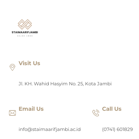
Lewati
ke
konten
Visit Us
Jl. KH. Wahid Hasyim No. 25, Kota Jambi
Email Us
Call Us
info@staimaarifjambi.ac.id
(0741) 601829