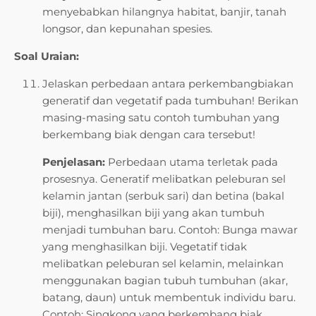
menyebabkan hilangnya habitat, banjir, tanah
longsor, dan kepunahan spesies.
Soal Uraian:
Jelaskan perbedaan antara perkembangbiakan
generatif dan vegetatif pada tumbuhan! Berikan
masing-masing satu contoh tumbuhan yang
berkembang biak dengan cara tersebut!
Penjelasan:
Perbedaan utama terletak pada
prosesnya. Generatif melibatkan peleburan sel
kelamin jantan (serbuk sari) dan betina (bakal
biji), menghasilkan biji yang akan tumbuh
menjadi tumbuhan baru. Contoh: Bunga mawar
yang menghasilkan biji. Vegetatif tidak
melibatkan peleburan sel kelamin, melainkan
menggunakan bagian tubuh tumbuhan (akar,
batang, daun) untuk membentuk individu baru.
Contoh: Singkong yang berkembang biak