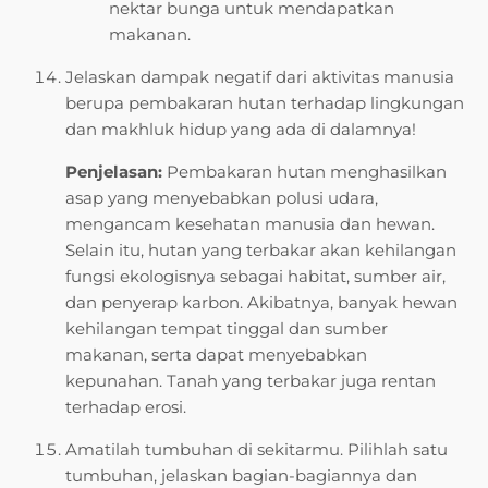
nektar bunga untuk mendapatkan
makanan.
Jelaskan dampak negatif dari aktivitas manusia
berupa pembakaran hutan terhadap lingkungan
dan makhluk hidup yang ada di dalamnya!
Penjelasan:
Pembakaran hutan menghasilkan
asap yang menyebabkan polusi udara,
mengancam kesehatan manusia dan hewan.
Selain itu, hutan yang terbakar akan kehilangan
fungsi ekologisnya sebagai habitat, sumber air,
dan penyerap karbon. Akibatnya, banyak hewan
kehilangan tempat tinggal dan sumber
makanan, serta dapat menyebabkan
kepunahan. Tanah yang terbakar juga rentan
terhadap erosi.
Amatilah tumbuhan di sekitarmu. Pilihlah satu
tumbuhan, jelaskan bagian-bagiannya dan