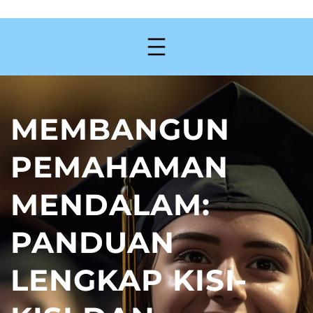
MEMBANGUN
PEMAHAMAN
MENDALAM:
PANDUAN
LENGKAP KISI-