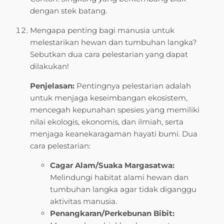
dengan stek batang.
Mengapa penting bagi manusia untuk
melestarikan hewan dan tumbuhan langka?
Sebutkan dua cara pelestarian yang dapat
dilakukan!
Penjelasan:
Pentingnya pelestarian adalah
untuk menjaga keseimbangan ekosistem,
mencegah kepunahan spesies yang memiliki
nilai ekologis, ekonomis, dan ilmiah, serta
menjaga keanekaragaman hayati bumi. Dua
cara pelestarian:
Cagar Alam/Suaka Margasatwa:
Melindungi habitat alami hewan dan
tumbuhan langka agar tidak diganggu
aktivitas manusia.
Penangkaran/Perkebunan Bibit: