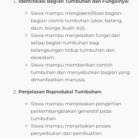
Identifikasi Bagian Tumbuhan dan Fungsinya:
Siswa mampu mengidentifikasi bagian-
bagian utama tumbuhan (akar, batang,
daun, bunga, buah, biji).
Siswa mampu menjelaskan fungsi dari
setiap bagian tumbuhan bagi
kelangsungan hidup tumbuhan dan
ekosistem.
Siswa mampu memberikan contoh
tumbuhan dan menyebutkan bagian yang
dimanfaatkan manusia.
Penjelasan Reproduksi Tumbuhan:
Siswa mampu menjelaskan pengertian
perkembangbiakan generatif pada
tumbuhan.
Siswa mampu menjelaskan proses
penyerbukan dan pembuahan.