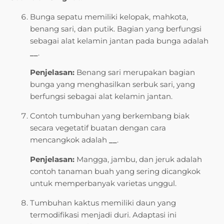
Bunga sepatu memiliki kelopak, mahkota,
benang sari, dan putik. Bagian yang berfungsi
sebagai alat kelamin jantan pada bunga adalah
__
.
Penjelasan:
Benang sari merupakan bagian
bunga yang menghasilkan serbuk sari, yang
berfungsi sebagai alat kelamin jantan.
Contoh tumbuhan yang berkembang biak
secara vegetatif buatan dengan cara
mencangkok adalah
__
.
Penjelasan:
Mangga, jambu, dan jeruk adalah
contoh tanaman buah yang sering dicangkok
untuk memperbanyak varietas unggul.
Tumbuhan kaktus memiliki daun yang
termodifikasi menjadi duri. Adaptasi ini