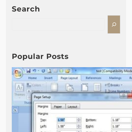
Search
S
e
a
r
c
h
Popular Posts