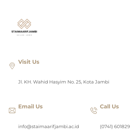
Lewati
ke
konten
Visit Us
Jl. KH. Wahid Hasyim No. 25, Kota Jambi
Email Us
Call Us
info@staimaarifjambi.ac.id
(0741) 601829