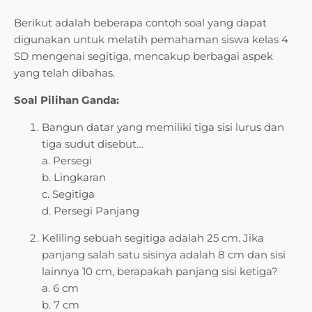
Berikut adalah beberapa contoh soal yang dapat
digunakan untuk melatih pemahaman siswa kelas 4
SD mengenai segitiga, mencakup berbagai aspek
yang telah dibahas.
Soal Pilihan Ganda:
Bangun datar yang memiliki tiga sisi lurus dan
tiga sudut disebut…
a. Persegi
b. Lingkaran
c. Segitiga
d. Persegi Panjang
Keliling sebuah segitiga adalah 25 cm. Jika
panjang salah satu sisinya adalah 8 cm dan sisi
lainnya 10 cm, berapakah panjang sisi ketiga?
a. 6 cm
b. 7 cm