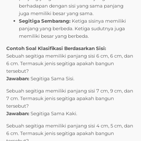
berhadapan dengan sisi yang sama panjang
juga memiliki besar yang sama.
Segitiga Sembarang:
Ketiga sisinya memiliki
panjang yang berbeda. Ketiga sudutnya juga
memiliki besar yang berbeda.
Contoh Soal Klasifikasi Berdasarkan Sisi:
Sebuah segitiga memiliki panjang sisi 6 cm, 6 cm, dan
6 cm. Termasuk jenis segitiga apakah bangun
tersebut?
Jawaban:
Segitiga Sama Sisi.
Sebuah segitiga memiliki panjang sisi 7 cm, 9 cm, dan
7 cm. Termasuk jenis segitiga apakah bangun
tersebut?
Jawaban:
Segitiga Sama Kaki.
Sebuah segitiga memiliki panjang sisi 4 cm, 5 cm, dan
6 cm. Termasuk jenis segitiga apakah bangun
tersebut?