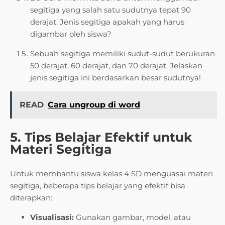
segitiga yang salah satu sudutnya tepat 90
derajat. Jenis segitiga apakah yang harus
digambar oleh siswa?
Sebuah segitiga memiliki sudut-sudut berukuran
50 derajat, 60 derajat, dan 70 derajat. Jelaskan
jenis segitiga ini berdasarkan besar sudutnya!
READ
Cara ungroup di word
5. Tips Belajar Efektif untuk
Materi Segitiga
Untuk membantu siswa kelas 4 SD menguasai materi
segitiga, beberapa tips belajar yang efektif bisa
diterapkan:
Visualisasi:
Gunakan gambar, model, atau