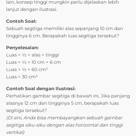
lain, konsep tinggi mungkin perlu dijelaskan lebih
lanjut dengan ilustrasi.
Contoh Soal:
Sebuah segitiga memiliki alas sepanjang 10 cm dan
tingginya 6 cm. Berapakah luas segitiga tersebut?
Penyelesaian:
Luas = ½ × alas × tinggi
Luas = ½ × 10 cm × 6 cm
Luas = ½ × 60 cm²
Luas = 30 cm²
Contoh Soal dengan Ilustrasi:
Perhatikan gambar segitiga di bawah ini. Jika panjang
alasnya 12 cm dan tingginya 5 cm, berapakah luas
segitiga tersebut?
(Di sini, Anda bisa membayangkan sebuah gambar
segitiga siku-siku dengan alas horizontal dan tinggi
vertikal)