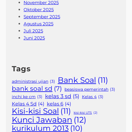
November 2025
Oktober 2025
September 2025
Agustus 2025
Juli 2025
Juni 2025
Tags
Bank Soal
(11)
administrasi ujian
(3)
bank soal sd
(7)
beasiswa pemerintah
(3)
kelas 3 sd
(5)
inchi ke cm
(3)
Kelas 4
(3)
Kelas 4 Sd
(4)
kelas 6
(4)
Kisi-kisi Soal
(11)
kisi-kisi UTS
(2)
Kunci Jawaban
(12)
kurikulum 2013
(10)