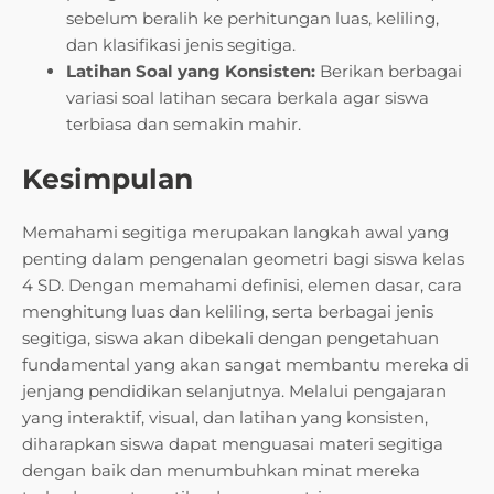
sebelum beralih ke perhitungan luas, keliling,
dan klasifikasi jenis segitiga.
Latihan Soal yang Konsisten:
Berikan berbagai
variasi soal latihan secara berkala agar siswa
terbiasa dan semakin mahir.
Kesimpulan
Memahami segitiga merupakan langkah awal yang
penting dalam pengenalan geometri bagi siswa kelas
4 SD. Dengan memahami definisi, elemen dasar, cara
menghitung luas dan keliling, serta berbagai jenis
segitiga, siswa akan dibekali dengan pengetahuan
fundamental yang akan sangat membantu mereka di
jenjang pendidikan selanjutnya. Melalui pengajaran
yang interaktif, visual, dan latihan yang konsisten,
diharapkan siswa dapat menguasai materi segitiga
dengan baik dan menumbuhkan minat mereka