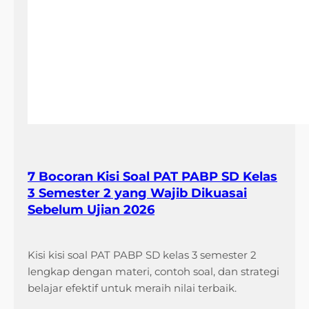
7 Bocoran Kisi Soal PAT PABP SD Kelas
3 Semester 2 yang Wajib Dikuasai
Sebelum Ujian 2026
Kisi kisi soal PAT PABP SD kelas 3 semester 2
lengkap dengan materi, contoh soal, dan strategi
belajar efektif untuk meraih nilai terbaik.