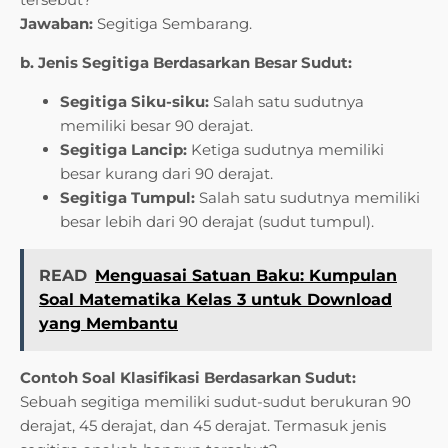
Jawaban:
Segitiga Sembarang.
b. Jenis Segitiga Berdasarkan Besar Sudut:
Segitiga Siku-siku:
Salah satu sudutnya
memiliki besar 90 derajat.
Segitiga Lancip:
Ketiga sudutnya memiliki
besar kurang dari 90 derajat.
Segitiga Tumpul:
Salah satu sudutnya memiliki
besar lebih dari 90 derajat (sudut tumpul).
READ
Menguasai Satuan Baku: Kumpulan
Soal Matematika Kelas 3 untuk Download
yang Membantu
Contoh Soal Klasifikasi Berdasarkan Sudut:
Sebuah segitiga memiliki sudut-sudut berukuran 90
derajat, 45 derajat, dan 45 derajat. Termasuk jenis