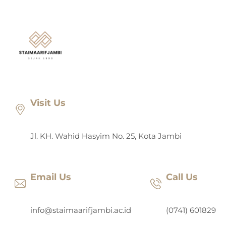
Lewati
ke
konten
Visit Us
Jl. KH. Wahid Hasyim No. 25, Kota Jambi
Email Us
Call Us
info@staimaarifjambi.ac.id
(0741) 601829