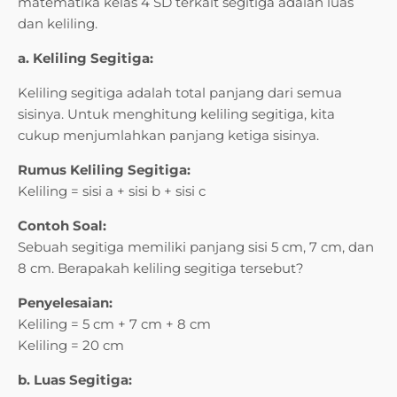
matematika kelas 4 SD terkait segitiga adalah luas
dan keliling.
a. Keliling Segitiga:
Keliling segitiga adalah total panjang dari semua
sisinya. Untuk menghitung keliling segitiga, kita
cukup menjumlahkan panjang ketiga sisinya.
Rumus Keliling Segitiga:
Keliling = sisi a + sisi b + sisi c
Contoh Soal:
Sebuah segitiga memiliki panjang sisi 5 cm, 7 cm, dan
8 cm. Berapakah keliling segitiga tersebut?
Penyelesaian:
Keliling = 5 cm + 7 cm + 8 cm
Keliling = 20 cm
b. Luas Segitiga: