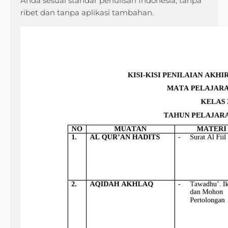
Anda sesuai standar penulisan Indonesia, tanpa
ribet dan tanpa aplikasi tambahan.