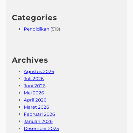
Categories
Pendidikan
(510)
Archives
Agustus 2026
Juli 2026
Juni 2026
Mei 2026
April 2026
Maret 2026
Februari 2026
Januari 2026
Desember 2025