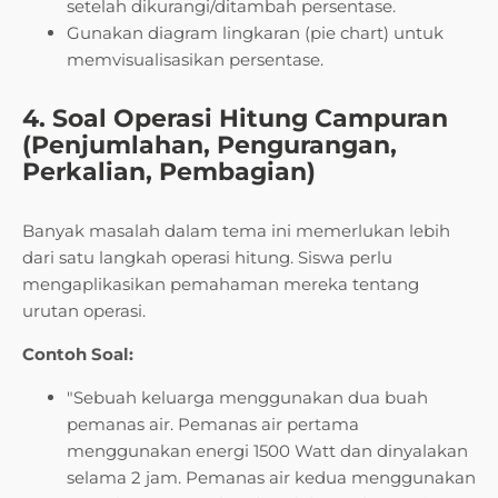
setelah dikurangi/ditambah persentase.
Gunakan diagram lingkaran (pie chart) untuk
memvisualisasikan persentase.
4. Soal Operasi Hitung Campuran
(Penjumlahan, Pengurangan,
Perkalian, Pembagian)
Banyak masalah dalam tema ini memerlukan lebih
dari satu langkah operasi hitung. Siswa perlu
mengaplikasikan pemahaman mereka tentang
urutan operasi.
Contoh Soal:
"Sebuah keluarga menggunakan dua buah
pemanas air. Pemanas air pertama
menggunakan energi 1500 Watt dan dinyalakan
selama 2 jam. Pemanas air kedua menggunakan