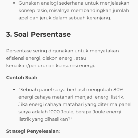
Gunakan analogi sederhana untuk menjelaskan
konsep rasio, misalnya membandingkan jumlah
apel dan jeruk dalam sebuah keranjang.
3. Soal Persentase
Persentase sering digunakan untuk menyatakan
efisiensi energi, diskon energi, atau
kenaikan/penurunan konsumsi energi.
Contoh Soal:
"Sebuah panel surya berhasil mengubah 80%
energi cahaya matahari menjadi energi listrik.
Jika energi cahaya matahari yang diterima panel
surya adalah 1000 Joule, berapa Joule energi
listrik yang dihasilkan?"
Strategi Penyelesaian: