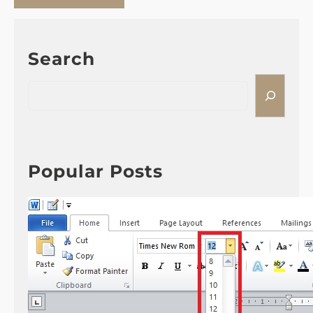
Search
S
e
a
r
c
h
Popular Posts