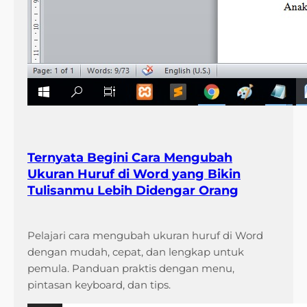
Ternyata Begini Cara Mengubah
Ukuran Huruf di Word yang Bikin
Tulisanmu Lebih Didengar Orang
Pelajari cara mengubah ukuran huruf di Word
dengan mudah, cepat, dan lengkap untuk
pemula. Panduan praktis dengan menu,
pintasan keyboard, dan tips.