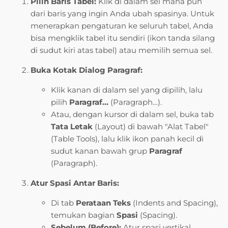
Pilih Baris Tabel:
Klik di dalam sel mana pun
dari baris yang ingin Anda ubah spasinya. Untuk
menerapkan pengaturan ke seluruh tabel, Anda
bisa mengklik tabel itu sendiri (ikon tanda silang
di sudut kiri atas tabel) atau memilih semua sel.
Buka Kotak Dialog Paragraf:
Klik kanan di dalam sel yang dipilih, lalu
pilih
Paragraf…
(Paragraph…).
Atau, dengan kursor di dalam sel, buka tab
Tata Letak
(Layout) di bawah "Alat Tabel"
(Table Tools), lalu klik ikon panah kecil di
sudut kanan bawah grup
Paragraf
(Paragraph).
Atur Spasi Antar Baris:
Di tab
Perataan Teks
(Indents and Spacing),
temukan bagian
Spasi
(Spacing).
Sebelum (Before):
Atur spasi vertikal