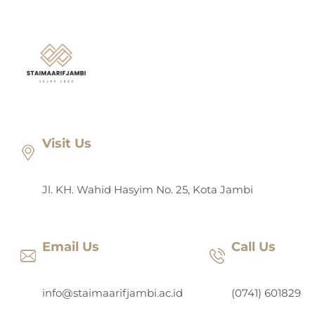
Lewati
ke
konten
Visit Us
Jl. KH. Wahid Hasyim No. 25, Kota Jambi
Email Us
Call Us
info@staimaarifjambi.ac.id
(0741) 601829