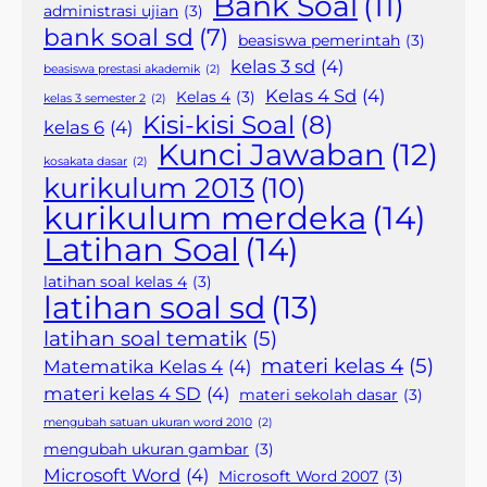
Bank Soal
(11)
administrasi ujian
(3)
bank soal sd
(7)
beasiswa pemerintah
(3)
kelas 3 sd
(4)
beasiswa prestasi akademik
(2)
Kelas 4 Sd
(4)
Kelas 4
(3)
kelas 3 semester 2
(2)
Kisi-kisi Soal
(8)
kelas 6
(4)
Kunci Jawaban
(12)
kosakata dasar
(2)
kurikulum 2013
(10)
kurikulum merdeka
(14)
Latihan Soal
(14)
latihan soal kelas 4
(3)
latihan soal sd
(13)
latihan soal tematik
(5)
materi kelas 4
(5)
Matematika Kelas 4
(4)
materi kelas 4 SD
(4)
materi sekolah dasar
(3)
mengubah satuan ukuran word 2010
(2)
mengubah ukuran gambar
(3)
Microsoft Word
(4)
Microsoft Word 2007
(3)