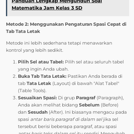
Panduan Lengkap Mengunduh Soal
Matematika Jam Kelas 3 SD
Metode 2: Menggunakan Pengaturan Spasi Cepat di
Tab Tata Letak
Metode ini lebih sederhana tetapi menawarkan
kontrol yang lebih sedikit.
Pilih Sel atau Tabel:
Pilih sel atau seluruh tabel
yang ingin Anda ubah.
Buka Tab Tata Letak:
Pastikan Anda berada di
tab
Tata Letak
(Layout) di bawah "Alat Tabel"
(Table Tools).
Sesuaikan Spasi:
Di grup
Paragraf
(Paragraph),
Anda akan melihat bidang
Sebelum
(Before)
dan
Sesudah
(After). Ini biasanya mengacu pada
spasi
antar baris paragraf di dalam sel
jika sel
tersebut berisi beberapa paragraf, atau spasi
antar baris teks dalam sel itu sendiri
. Mengubah