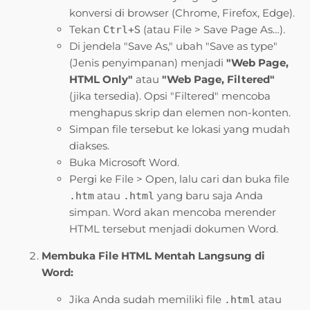
konversi di browser (Chrome, Firefox, Edge).
Tekan
(atau File > Save Page As…).
Ctrl+S
Di jendela "Save As," ubah "Save as type"
(Jenis penyimpanan) menjadi
"Web Page,
HTML Only"
atau
"Web Page, Filtered"
(jika tersedia). Opsi "Filtered" mencoba
menghapus skrip dan elemen non-konten.
Simpan file tersebut ke lokasi yang mudah
diakses.
Buka Microsoft Word.
Pergi ke File > Open, lalu cari dan buka file
atau
yang baru saja Anda
.htm
.html
simpan. Word akan mencoba merender
HTML tersebut menjadi dokumen Word.
Membuka File HTML Mentah Langsung di
Word:
Jika Anda sudah memiliki file
atau
.html