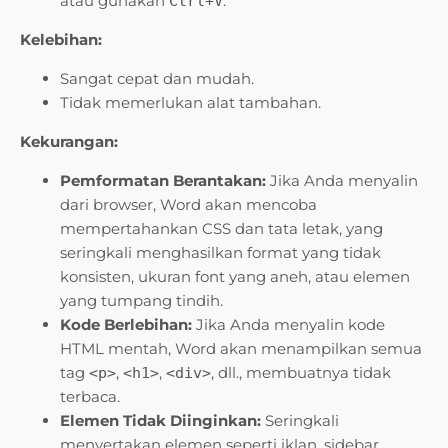
atau gunakan
.
Ctrl+V
Kelebihan:
Sangat cepat dan mudah.
Tidak memerlukan alat tambahan.
Kekurangan:
Pemformatan Berantakan:
Jika Anda menyalin
dari browser, Word akan mencoba
mempertahankan CSS dan tata letak, yang
seringkali menghasilkan format yang tidak
konsisten, ukuran font yang aneh, atau elemen
yang tumpang tindih.
Kode Berlebihan:
Jika Anda menyalin kode
HTML mentah, Word akan menampilkan semua
tag
,
,
, dll., membuatnya tidak
<p>
<h1>
<div>
terbaca.
Elemen Tidak Diinginkan:
Seringkali
menyertakan elemen seperti iklan, sidebar,