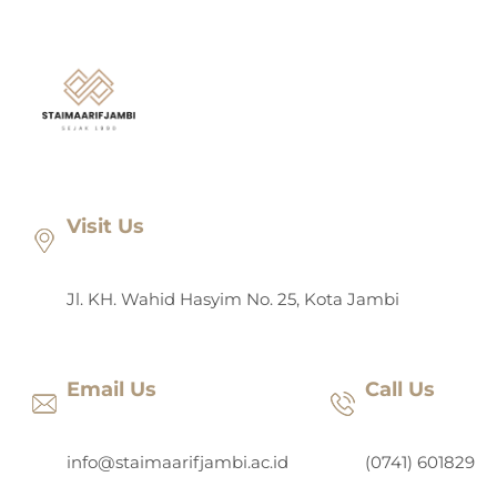
Lewati
ke
konten
Visit Us
Jl. KH. Wahid Hasyim No. 25, Kota Jambi
Email Us
Call Us
info@staimaarifjambi.ac.id
(0741) 601829