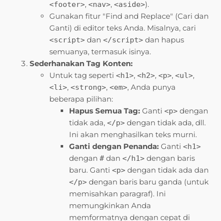
,
,
).
<footer>
<nav>
<aside>
Gunakan fitur "Find and Replace" (Cari dan
Ganti) di editor teks Anda. Misalnya, cari
dan
dan hapus
<script>
</script>
semuanya, termasuk isinya.
Sederhanakan Tag Konten:
Untuk tag seperti
,
,
,
,
<h1>
<h2>
<p>
<ul>
,
,
, Anda punya
<li>
<strong>
<em>
beberapa pilihan:
Hapus Semua Tag:
Ganti
dengan
<p>
tidak ada,
dengan tidak ada, dll.
</p>
Ini akan menghasilkan teks murni.
Ganti dengan Penanda:
Ganti
<h1>
dengan
dan
dengan baris
#
</h1>
baru. Ganti
dengan tidak ada dan
<p>
dengan baris baru ganda (untuk
</p>
memisahkan paragraf). Ini
memungkinkan Anda
memformatnya dengan cepat di