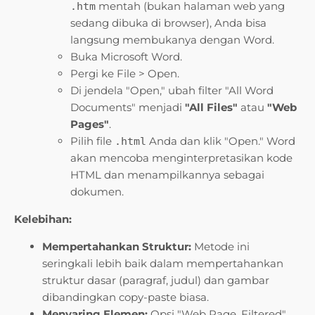
mentah (bukan halaman web yang
.htm
sedang dibuka di browser), Anda bisa
langsung membukanya dengan Word.
Buka Microsoft Word.
Pergi ke File > Open.
Di jendela "Open," ubah filter "All Word
Documents" menjadi
"All Files"
atau
"Web
Pages"
.
Pilih file
Anda dan klik "Open." Word
.html
akan mencoba menginterpretasikan kode
HTML dan menampilkannya sebagai
dokumen.
Kelebihan:
Mempertahankan Struktur:
Metode ini
seringkali lebih baik dalam mempertahankan
struktur dasar (paragraf, judul) dan gambar
dibandingkan copy-paste biasa.
Menyaring Elemen:
Opsi "Web Page, Filtered"