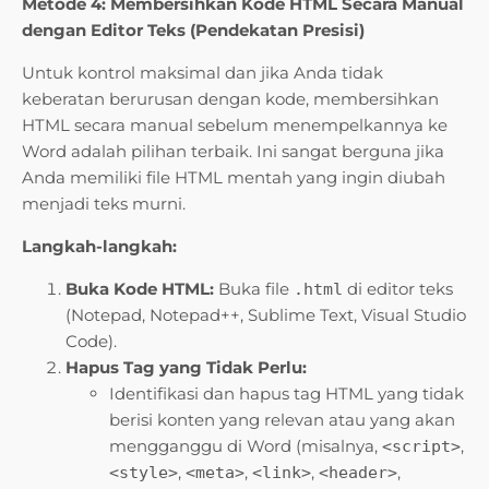
Metode 4: Membersihkan Kode HTML Secara Manual
dengan Editor Teks (Pendekatan Presisi)
Untuk kontrol maksimal dan jika Anda tidak
keberatan berurusan dengan kode, membersihkan
HTML secara manual sebelum menempelkannya ke
Word adalah pilihan terbaik. Ini sangat berguna jika
Anda memiliki file HTML mentah yang ingin diubah
menjadi teks murni.
Langkah-langkah:
Buka Kode HTML:
Buka file
di editor teks
.html
(Notepad, Notepad++, Sublime Text, Visual Studio
Code).
Hapus Tag yang Tidak Perlu:
Identifikasi dan hapus tag HTML yang tidak
berisi konten yang relevan atau yang akan
mengganggu di Word (misalnya,
,
<script>
,
,
,
,
<style>
<meta>
<link>
<header>