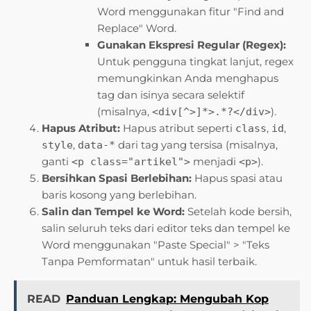
Word menggunakan fitur "Find and
Replace" Word.
Gunakan Ekspresi Regular (Regex):
Untuk pengguna tingkat lanjut, regex
memungkinkan Anda menghapus
tag dan isinya secara selektif
(misalnya,
).
<div[^>]*>.*?</div>
Hapus Atribut:
Hapus atribut seperti
,
,
class
id
,
dari tag yang tersisa (misalnya,
style
data-*
ganti
menjadi
).
<p class="artikel">
<p>
Bersihkan Spasi Berlebihan:
Hapus spasi atau
baris kosong yang berlebihan.
Salin dan Tempel ke Word:
Setelah kode bersih,
salin seluruh teks dari editor teks dan tempel ke
Word menggunakan "Paste Special" > "Teks
Tanpa Pemformatan" untuk hasil terbaik.
READ
Panduan Lengkap: Mengubah Kop