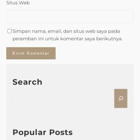
Situs Web
Simpan nama, email, dan situs web saya pada
peramban ini untuk komentar saya berikutnya.
Search
S
e
a
r
c
h
Popular Posts