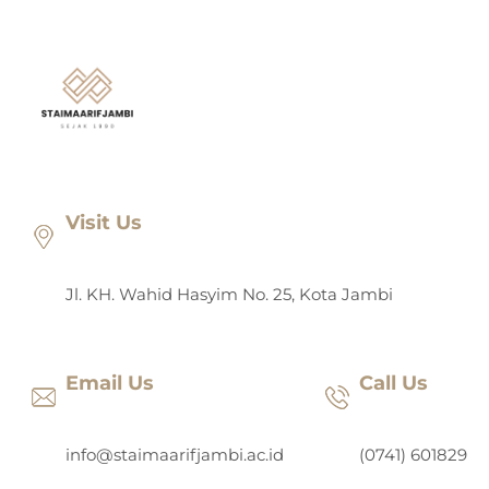
Lewati
ke
konten
Visit Us
Jl. KH. Wahid Hasyim No. 25, Kota Jambi
Email Us
Call Us
info@staimaarifjambi.ac.id
(0741) 601829