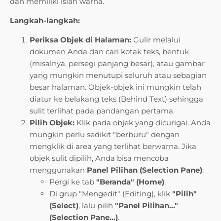
dan memiliki isian warna.
Langkah-langkah:
Periksa Objek di Halaman:
Gulir melalui
dokumen Anda dan cari kotak teks, bentuk
(misalnya, persegi panjang besar), atau gambar
yang mungkin menutupi seluruh atau sebagian
besar halaman. Objek-objek ini mungkin telah
diatur ke belakang teks (Behind Text) sehingga
sulit terlihat pada pandangan pertama.
Pilih Objek:
Klik pada objek yang dicurigai. Anda
mungkin perlu sedikit "berburu" dengan
mengklik di area yang terlihat berwarna. Jika
objek sulit dipilih, Anda bisa mencoba
menggunakan
Panel Pilihan (Selection Pane)
:
Pergi ke tab
"Beranda" (Home)
.
Di grup "Mengedit" (Editing), klik
"Pilih"
(Select)
, lalu pilih
"Panel Pilihan…"
(Selection Pane…)
.