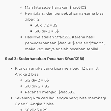
Mari kita sederhanakan $frac610$.
Pembilang dan penyebut sama-sama bisa
dibagi 2.
$6 div 2 = 3$
$10 div 2 = 5$
Hasilnya adalah $frac35$. Karena hasil
penyederhanaan $frac610$ adalah $frac35$,
maka keduanya adalah pecahan senilai.
Soal 3: Sederhanakan Pecahan $frac1218$
Kita cari angka yang bisa membagi 12 dan 18.
Angka 2 bisa.
$12 div 2 = 6$
$18 div 2 = 9$
Pecahan menjadi $frac69$.
Sekarang kita cari lagi angka yang bisa membagi
6 dan 9. Angka 3 bisa.
$6 div 3 = 2$