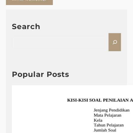
Search
S
e
a
r
c
h
Popular Posts