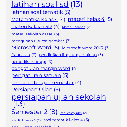
latihan soal sd
(13)
latihan soal tematik
(5)
materi kelas 4
(5)
Matematika Kelas 4
(4)
materi kelas 4 SD
(4)
Materi Pecahan
(2)
materi sekolah dasar
(3)
mengubah ukuran gambar
(3)
Microsoft Word
(5)
Microsoft Word 2007
(3)
Pancasila
(3)
pendidikan lingkungan hidup
(3)
pendidikan tinggi
(3)
pengaturan margin word
(4)
pengaturan satuan
(5)
penilaian tengah semester
(4)
Persiapan Ujian
(5)
persiapan ujian sekolah
(13)
Semester 2
(8)
soal essay pkn
(2)
soal tematik kelas 4
(3)
soal PLH kelas 6
(2)