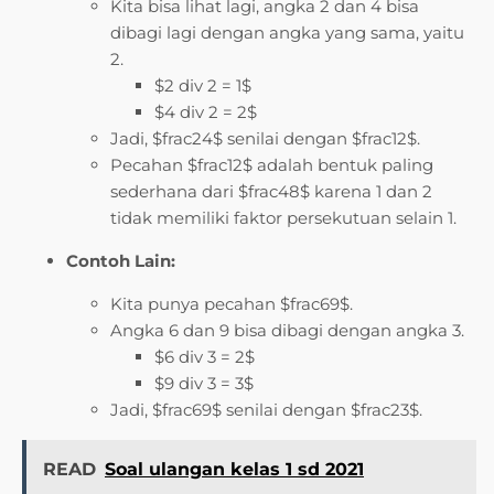
Kita bisa lihat lagi, angka 2 dan 4 bisa
dibagi lagi dengan angka yang sama, yaitu
2.
$2 div 2 = 1$
$4 div 2 = 2$
Jadi, $frac24$ senilai dengan $frac12$.
Pecahan $frac12$ adalah bentuk paling
sederhana dari $frac48$ karena 1 dan 2
tidak memiliki faktor persekutuan selain 1.
Contoh Lain:
Kita punya pecahan $frac69$.
Angka 6 dan 9 bisa dibagi dengan angka 3.
$6 div 3 = 2$
$9 div 3 = 3$
Jadi, $frac69$ senilai dengan $frac23$.
READ
Soal ulangan kelas 1 sd 2021