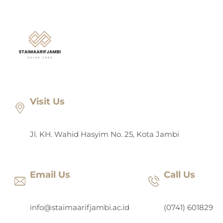
Lewati
ke
konten
Visit Us
Jl. KH. Wahid Hasyim No. 25, Kota Jambi
Email Us
Call Us
info@staimaarifjambi.ac.id
(0741) 601829