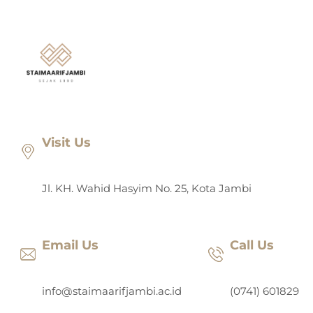
Lewati
ke
konten
Visit Us
Jl. KH. Wahid Hasyim No. 25, Kota Jambi
Email Us
Call Us
info@staimaarifjambi.ac.id
(0741) 601829