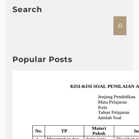
Search
S
e
a
r
c
h
Popular Posts