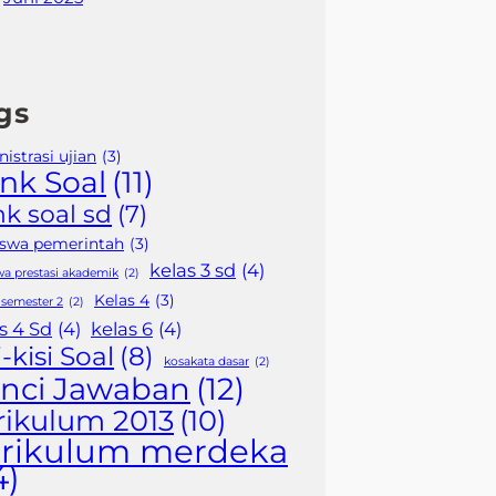
gs
istrasi ujian
(3)
nk Soal
(11)
k soal sd
(7)
iswa pemerintah
(3)
kelas 3 sd
(4)
wa prestasi akademik
(2)
Kelas 4
(3)
 semester 2
(2)
s 4 Sd
(4)
kelas 6
(4)
i-kisi Soal
(8)
kosakata dasar
(2)
nci Jawaban
(12)
rikulum 2013
(10)
rikulum merdeka
4)