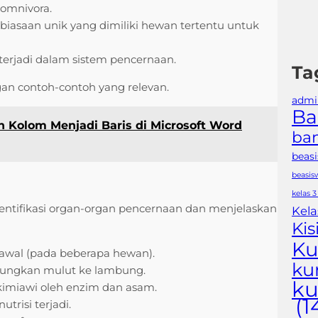
 omnivora.
asaan unik yang dimiliki hewan tertentu untuk
erjadi dalam sistem pencernaan.
Ta
ngan contoh-contoh yang relevan.
admin
Ba
 Kolom Menjadi Baris di Microsoft Word
ban
beas
beasis
kelas 3
dentifikasi organ-organ pencernaan dan menjelaskan
Kela
Kis
Ku
wal (pada beberapa hewan).
ku
ungkan mulut ke lambung.
ku
imiawi oleh enzim dan asam.
(1
risi terjadi.