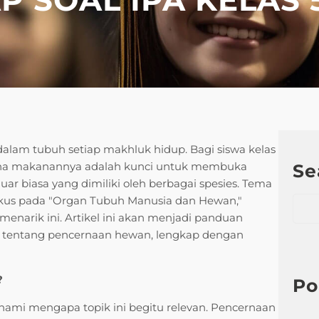
 dalam tubuh setiap makhluk hidup. Bagi siswa kelas
na makanannya adalah kunci untuk membuka
Se
r biasa yang dimiliki oleh berbagai spesies. Tema
S
rfokus pada "Organ Tubuh Manusia dan Hewan,"
e
arik ini. Artikel ini akan menjadi panduan
a
s 5 tentang pencernaan hewan, lengkap dengan
r
c
?
h
Po
ami mengapa topik ini begitu relevan. Pencernaan