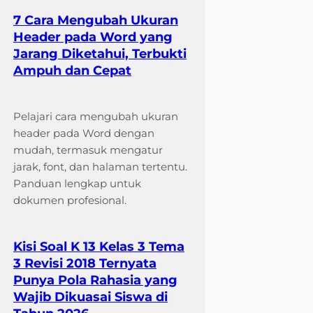
7 Cara Mengubah Ukuran
Header pada Word yang
Jarang Diketahui, Terbukti
Ampuh dan Cepat
Pelajari cara mengubah ukuran
header pada Word dengan
mudah, termasuk mengatur
jarak, font, dan halaman tertentu.
Panduan lengkap untuk
dokumen profesional.
Kisi Soal K 13 Kelas 3 Tema
3 Revisi 2018 Ternyata
Punya Pola Rahasia yang
Wajib Dikuasai Siswa di