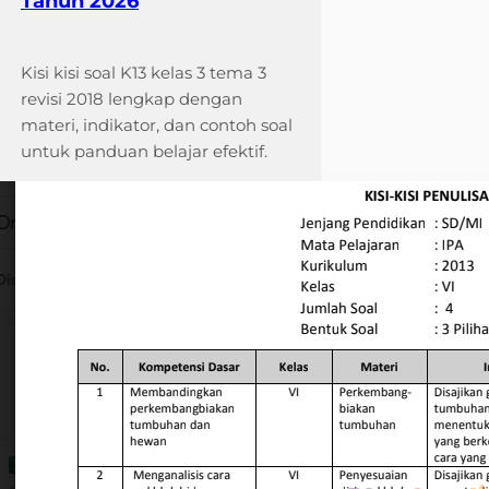
Tahun 2026
Kisi kisi soal K13 kelas 3 tema 3
revisi 2018 lengkap dengan
materi, indikator, dan contoh soal
untuk panduan belajar efektif.
Ternyata Ini Rahasia Kisi
Soal Ujian Kelas 4 Kd 3.1
yang Wajib Diketahui
Sebelum Terlambat
Panduan lengkap menyusun kisi
soal ujian kelas 4 kd 3.1 dengan
contoh format kurikulum
merdeka, langkah-langkah, dan
strategi pengembangan soal