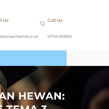
l Us
Call Us
staimaarifjambi.ac.id
(0741) 601829
AAN HEWAN:
5 TEMA 3