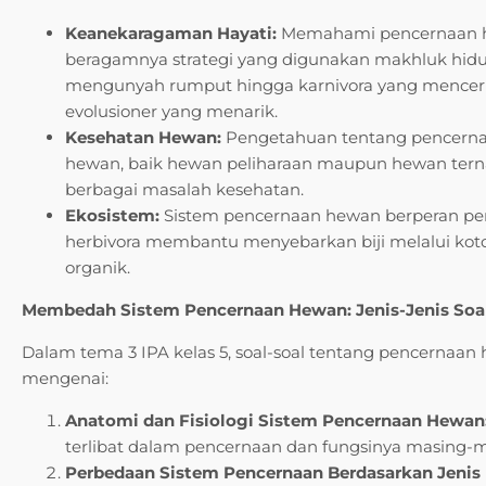
Keanekaragaman Hayati:
Memahami pencernaan h
beragamnya strategi yang digunakan makhluk hidup
mengunyah rumput hingga karnivora yang mencerna 
evolusioner yang menarik.
Kesehatan Hewan:
Pengetahuan tentang pencerna
hewan, baik hewan peliharaan maupun hewan ter
berbagai masalah kesehatan.
Ekosistem:
Sistem pencernaan hewan berperan penti
herbivora membantu menyebarkan biji melalui ko
organik.
Membedah Sistem Pencernaan Hewan: Jenis-Jenis So
Dalam tema 3 IPA kelas 5, soal-soal tentang pencerna
mengenai:
Anatomi dan Fisiologi Sistem Pencernaan Hewan
terlibat dalam pencernaan dan fungsinya masing-m
Perbedaan Sistem Pencernaan Berdasarkan Jenis