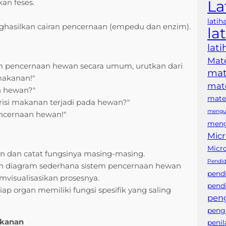
La
an feses.
latih
hasilkan cairan pencernaan (empedu dan enzim).
la
lat
Mate
m pencernaan hewan secara umum, urutkan dari
mat
makanan!"
mate
n hewan?"
mater
isi makanan terjadi pada hewan?"
mengub
encernaan hewan!"
meng
Micr
Micr
n dan catat fungsinya masing-masing.
Pendid
 diagram sederhana sistem pencernaan hewan
pend
mvisualisasikan prosesnya.
pendi
ap organ memiliki fungsi spesifik yang saling
pen
peng
akanan
peni