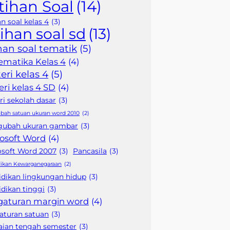
tihan Soal
(14)
an soal kelas 4
(3)
tihan soal sd
(13)
ihan soal tematik
(5)
matika Kelas 4
(4)
eri kelas 4
(5)
ri kelas 4 SD
(4)
i sekolah dasar
(3)
ah satuan ukuran word 2010
(2)
ubah ukuran gambar
(3)
osoft Word
(4)
osoft Word 2007
(3)
Pancasila
(3)
ikan Kewarganegaraan
(2)
idikan lingkungan hidup
(3)
dikan tinggi
(3)
gaturan margin word
(4)
aturan satuan
(3)
laian tengah semester
(3)