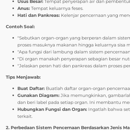
Usus Besar:
Tempat penyerapan air dan pembentuk
Anus:
Tempat keluarnya feses.
Hati dan Pankreas:
Kelenjar pencernaan yang meng
Contoh Soal:
"Sebutkan organ-organ yang berperan dalam siste
proses masuknya makanan hingga keluarnya sisa 
"Apa fungsi dari lambung dalam sistem pencernaa
"Di organ manakah penyerapan sebagian besar nutr
"Jelaskan peran hati dan pankreas dalam proses p
Tips Menjawab:
Buat Daftar:
Buatlah daftar organ-organ pencernaa
Gunakan Diagram:
Jika memungkinkan, gambarlah
dan beri label pada setiap organ. Ini membantu me
Hubungkan Fungsi dan Organ:
Ingatlah bahwa seti
terkait.
2. Perbedaan Sistem Pencernaan Berdasarkan Jenis M