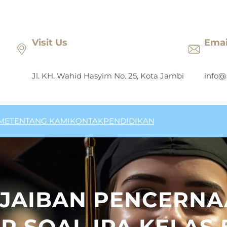
Visit Us
Emai
Jl. KH. Wahid Hasyim No. 25, Kota Jambi
info@
ME
TENTANG KAMI
KONTAK
PENDIDIKAN
AJAIBAN PENCERN
 SOAL IPA KELAS 