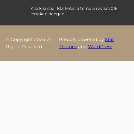
Kisi kisi soal K13 kelas 3 tema 3 revisi 2018
lengkap dengan…
© Copyright 2025. All
Proudly powered by
Star
Rights Reserved.
Themes
and
WordPress
.