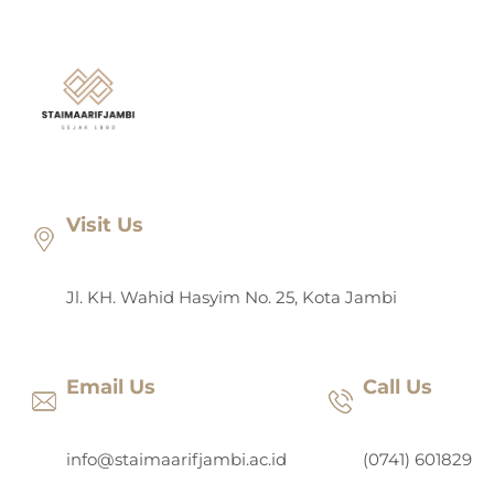
Lewati
ke
konten
Visit Us
Jl. KH. Wahid Hasyim No. 25, Kota Jambi
Email Us
Call Us
info@staimaarifjambi.ac.id
(0741) 601829