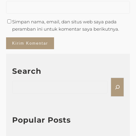
Simpan nama, email, dan situs web saya pada
peramban ini untuk komentar saya berikutnya.
Search
S
e
a
r
c
h
Popular Posts