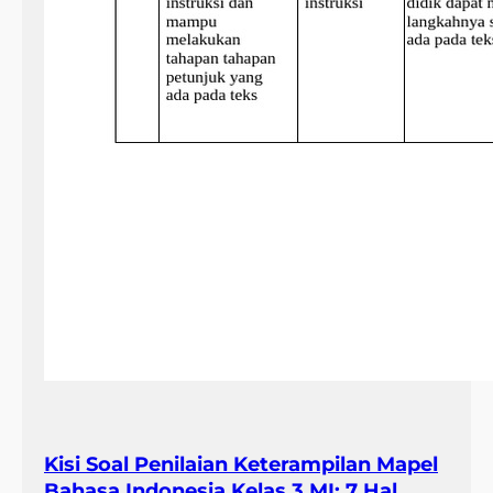
Kisi Soal Penilaian Keterampilan Mapel
Bahasa Indonesia Kelas 3 MI: 7 Hal