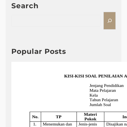
Search
S
e
a
r
c
h
Popular Posts