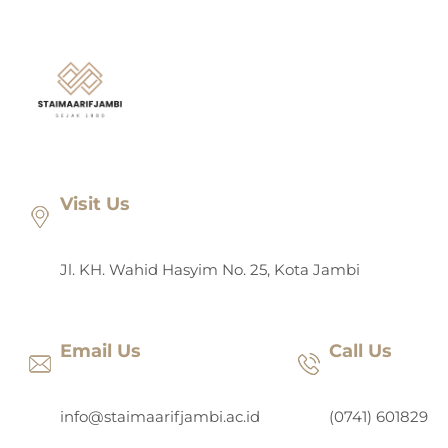
Lewati
ke
konten
Visit Us
Jl. KH. Wahid Hasyim No. 25, Kota Jambi
Email Us
Call Us
info@staimaarifjambi.ac.id
(0741) 601829