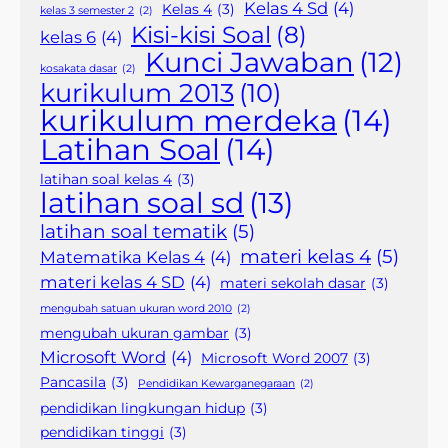
Kelas 4 Sd
(4)
Kelas 4
(3)
kelas 3 semester 2
(2)
Kisi-kisi Soal
(8)
kelas 6
(4)
Kunci Jawaban
(12)
kosakata dasar
(2)
kurikulum 2013
(10)
kurikulum merdeka
(14)
Latihan Soal
(14)
latihan soal kelas 4
(3)
latihan soal sd
(13)
latihan soal tematik
(5)
materi kelas 4
(5)
Matematika Kelas 4
(4)
materi kelas 4 SD
(4)
materi sekolah dasar
(3)
mengubah satuan ukuran word 2010
(2)
mengubah ukuran gambar
(3)
Microsoft Word
(4)
Microsoft Word 2007
(3)
Pancasila
(3)
Pendidikan Kewarganegaraan
(2)
pendidikan lingkungan hidup
(3)
pendidikan tinggi
(3)