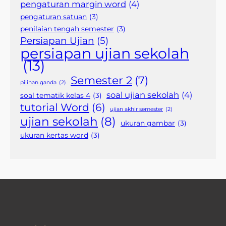
pengaturan margin word
(4)
pengaturan satuan
(3)
penilaian tengah semester
(3)
Persiapan Ujian
(5)
persiapan ujian sekolah
(13)
Semester 2
(7)
pilihan ganda
(2)
soal ujian sekolah
(4)
soal tematik kelas 4
(3)
tutorial Word
(6)
ujian akhir semester
(2)
ujian sekolah
(8)
ukuran gambar
(3)
ukuran kertas word
(3)