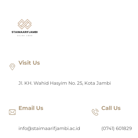
Lewati
ke
konten
Visit Us
Jl. KH. Wahid Hasyim No. 25, Kota Jambi
Email Us
Call Us
info@staimaarifjambi.ac.id
(0741) 601829