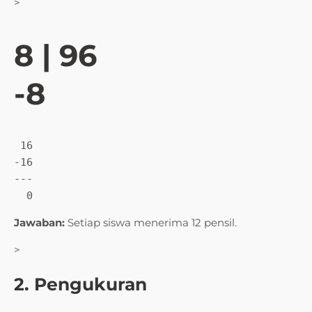
>
8 | 96
-8
 16

-16

---

  0
Jawaban:
Setiap siswa menerima 12 pensil.
>
2. Pengukuran