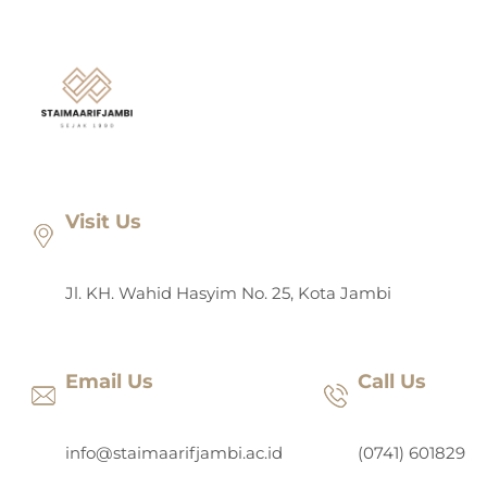
Lewati
ke
konten
Visit Us
Jl. KH. Wahid Hasyim No. 25, Kota Jambi
Email Us
Call Us
info@staimaarifjambi.ac.id
(0741) 601829