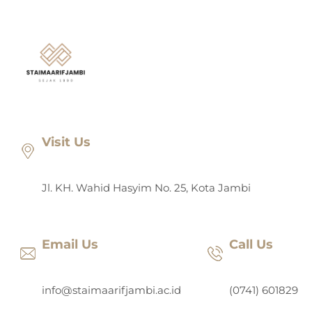
Lewati
ke
konten
Visit Us
Jl. KH. Wahid Hasyim No. 25, Kota Jambi
Email Us
Call Us
info@staimaarifjambi.ac.id
(0741) 601829