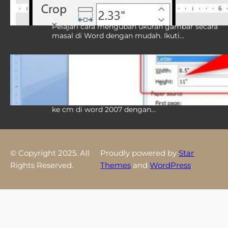
Waktu
Pelajari cara mengubah ukuran gambar secara
masal di Word dengan mudah. Ikuti…
Ternyata Semudah Ini Cara Mengubah
Ukuran Inchi ke Cm di Word 2007, 3
Langkah Praktis Tanpa Ribet
Panduan lengkap cara mengubah ukuran inchi
ke cm di word 2007 dengan…
© Copyright 2025. All
Proudly powered by
Star
Rights Reserved.
Themes
and
WordPress
.