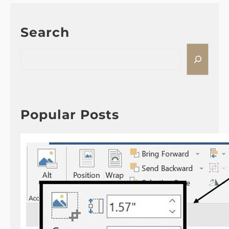
Search
S
e
a
r
c
h
Popular Posts