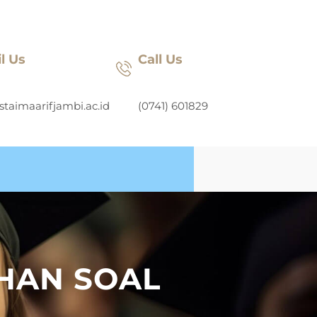
l Us
Call Us
staimaarifjambi.ac.id
(0741) 601829
IHAN SOAL