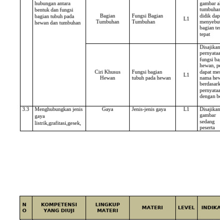
lengkap dengan kunci jawaban,
latihan pilihan ganda dan essay
untuk persiapan ujian.