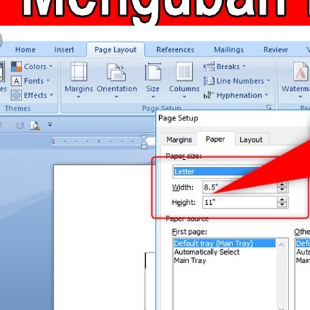
Cm di Word 2007, 3
Langkah Praktis Tanpa
Ribet
Panduan lengkap cara
mengubah ukuran inchi ke cm di
word 2007 dengan mudah. Ikuti
langkah praktis untuk mengatur
margin dan ukuran objek dalam
sentimeter.