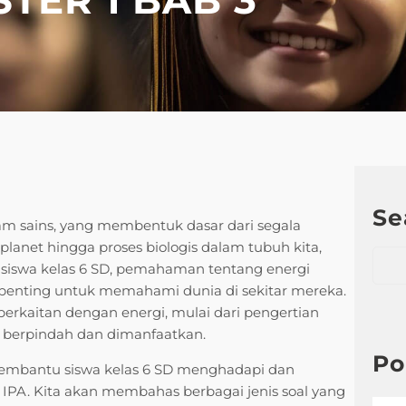
Se
am sains, yang membentuk dasar dari segala
 planet hingga proses biologis dalam tubuh kita,
S
i siswa kelas 6 SD, pemahaman tentang energi
e
l penting untuk memahami dunia di sekitar mereka.
a
berkaitan dengan energi, mulai dari pengertian
r
i berpindah dan dimanfaatkan.
c
h
Po
 membantu siswa kelas 6 SD menghadapi dan
 IPA. Kita akan membahas berbagai jenis soal yang