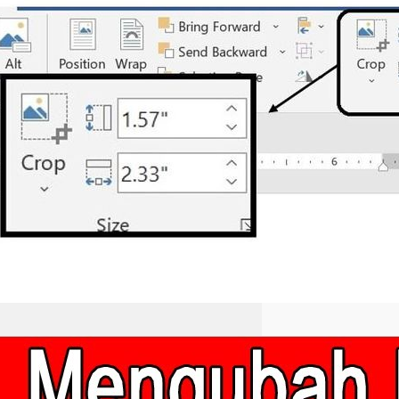
Cara Mengubah Ukuran
Gambar Secara Masal di
Word Ternyata Semudah
Ini, Wajib Tahu Agar
Hemat Waktu
Pelajari cara mengubah ukuran
gambar secara masal di Word
dengan mudah. Ikuti langkah
praktis untuk hasil dokumen yang
rapi dan profesional.
Ternyata Semudah Ini Cara
Mengubah Ukuran Inchi ke