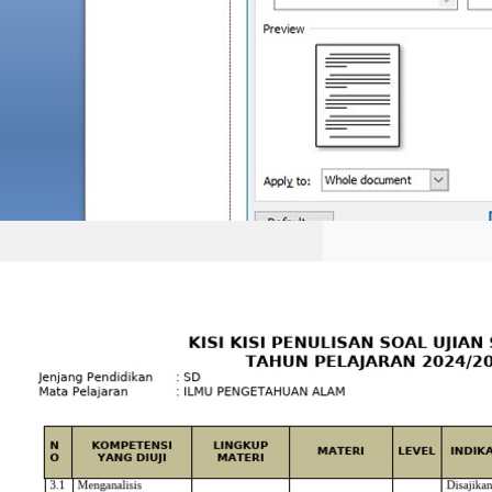
30 Soal Matematika Kelas
3 Semester 1 Lengkap Kisi
Kisi Ulangan Harian dan
Soal SD Kelas 3 Terbaru
Kisi kisi ulangan harian dan soal
SD kelas 3 matematika semester 1