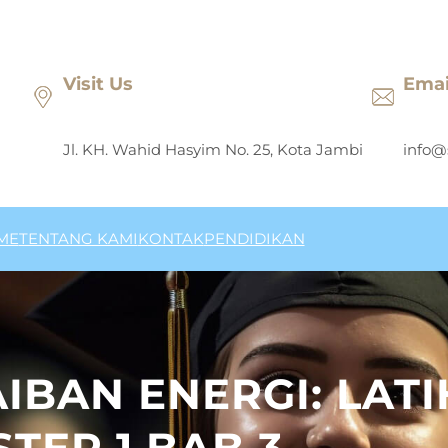
Visit Us
Emai
Jl. KH. Wahid Hasyim No. 25, Kota Jambi
info@
ME
TENTANG KAMI
KONTAK
PENDIDIKAN
IBAN ENERGI: LAT
STER 1 BAB 3