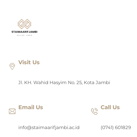
Lewati
ke
konten
Visit Us
Jl. KH. Wahid Hasyim No. 25, Kota Jambi
Email Us
Call Us
info@staimaarifjambi.ac.id
(0741) 601829