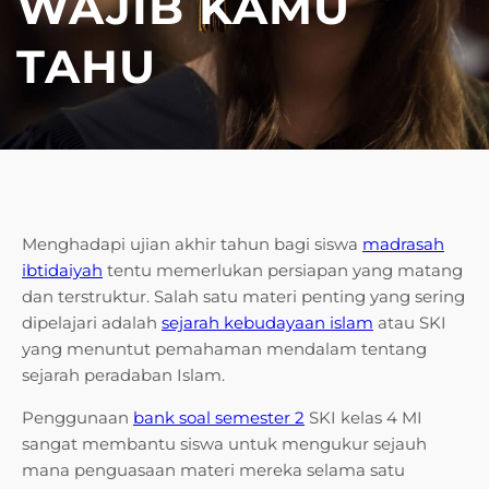
WAJIB KAMU
TAHU
Menghadapi ujian akhir tahun bagi siswa
madrasah
ibtidaiyah
tentu memerlukan persiapan yang matang
dan terstruktur. Salah satu materi penting yang sering
dipelajari adalah
sejarah kebudayaan islam
atau SKI
yang menuntut pemahaman mendalam tentang
sejarah peradaban Islam.
Penggunaan
bank soal semester 2
SKI kelas 4 MI
sangat membantu siswa untuk mengukur sejauh
mana penguasaan materi mereka selama satu