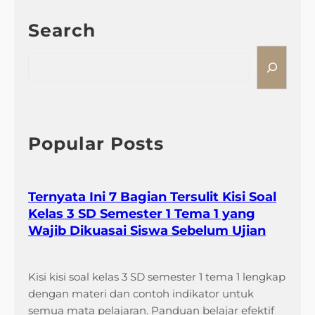
Search
S
e
a
r
c
h
Popular Posts
Ternyata Ini 7 Bagian Tersulit Kisi Soal
Kelas 3 SD Semester 1 Tema 1 yang
Wajib Dikuasai Siswa Sebelum Ujian
Kisi kisi soal kelas 3 SD semester 1 tema 1 lengkap
dengan materi dan contoh indikator untuk
semua mata pelajaran. Panduan belajar efektif