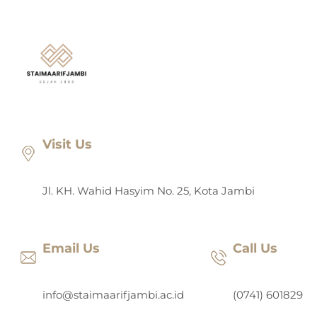
Lewati
ke
konten
Visit Us
Jl. KH. Wahid Hasyim No. 25, Kota Jambi
Email Us
Call Us
info@staimaarifjambi.ac.id
(0741) 601829