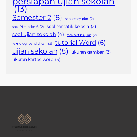
persiapan ujian sekolah
(13)
Semester 2
(8)
soal essay pkn
(2)
soal tematik kelas 4
(3)
soal PLH kelas 6
(2)
soal ujian sekolah
(4)
tata tertib ujian
(2)
tutorial Word
(6)
teknologi pendidikan
(2)
ujian sekolah
(8)
ukuran gambar
(3)
ukuran kertas word
(3)