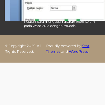
Ukuran Inchi ke Cm pada Word 2013,
Wajib Tahu Agar Skripsi dan Laporan
Sesuai Standar
Pelajari cara mengubah ukuran inchi ke cm
pada word 2013 dengan mudah…
© Copyright 2025. All
Proudly powered by
Star
Rights Reserved.
Themes
and
WordPress
.