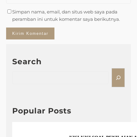
Simpan nama, email, dan situs web saya pada
peramban ini untuk komentar saya berikutnya.
Search
S
e
a
r
c
h
Popular Posts