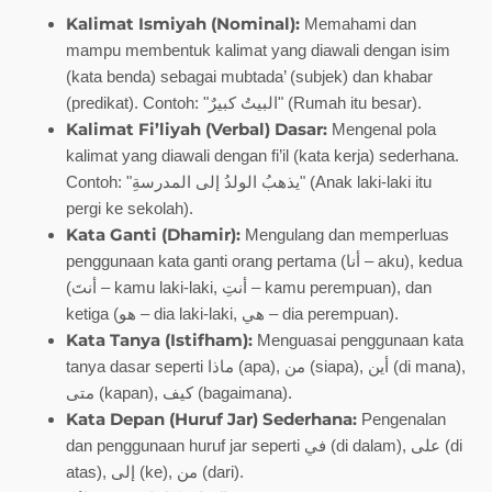
Kalimat Ismiyah (Nominal):
Memahami dan
mampu membentuk kalimat yang diawali dengan isim
(kata benda) sebagai mubtada’ (subjek) dan khabar
(predikat). Contoh: "البيتُ كبيرٌ" (Rumah itu besar).
Kalimat Fi’liyah (Verbal) Dasar:
Mengenal pola
kalimat yang diawali dengan fi’il (kata kerja) sederhana.
Contoh: "يذهبُ الولدُ إلى المدرسةِ" (Anak laki-laki itu
pergi ke sekolah).
Kata Ganti (Dhamir):
Mengulang dan memperluas
penggunaan kata ganti orang pertama (أنا – aku), kedua
(أنتَ – kamu laki-laki, أنتِ – kamu perempuan), dan
ketiga (هو – dia laki-laki, هي – dia perempuan).
Kata Tanya (Istifham):
Menguasai penggunaan kata
tanya dasar seperti ماذا (apa), من (siapa), أين (di mana),
متى (kapan), كيف (bagaimana).
Kata Depan (Huruf Jar) Sederhana:
Pengenalan
dan penggunaan huruf jar seperti في (di dalam), على (di
atas), إلى (ke), من (dari).