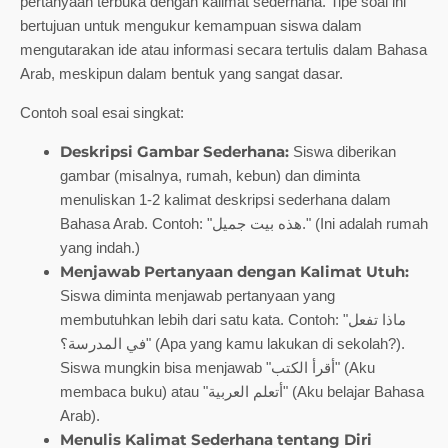
pertanyaan terbuka dengan kalimat sederhana. Tipe soal ini
bertujuan untuk mengukur kemampuan siswa dalam
mengutarakan ide atau informasi secara tertulis dalam Bahasa
Arab, meskipun dalam bentuk yang sangat dasar.
Contoh soal esai singkat:
Deskripsi Gambar Sederhana:
Siswa diberikan
gambar (misalnya, rumah, kebun) dan diminta
menuliskan 1-2 kalimat deskripsi sederhana dalam
Bahasa Arab. Contoh: "هذه بيت جميل." (Ini adalah rumah
yang indah.)
Menjawab Pertanyaan dengan Kalimat Utuh:
Siswa diminta menjawab pertanyaan yang
membutuhkan lebih dari satu kata. Contoh: "ماذا تفعل
في المدرسة؟" (Apa yang kamu lakukan di sekolah?).
Siswa mungkin bisa menjawab "أقرأ الكتب" (Aku
membaca buku) atau "أتعلم العربية" (Aku belajar Bahasa
Arab).
Menulis Kalimat Sederhana tentang Diri