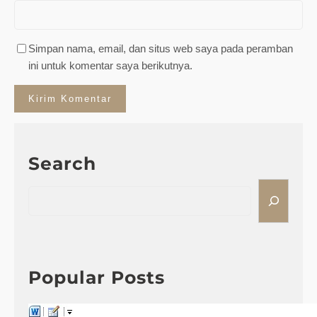
Simpan nama, email, dan situs web saya pada peramban
ini untuk komentar saya berikutnya.
Search
S
e
a
r
c
h
Popular Posts