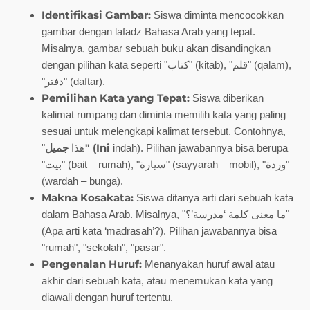
Identifikasi Gambar:
Siswa diminta mencocokkan
gambar dengan lafadz Bahasa Arab yang tepat.
Misalnya, gambar sebuah buku akan disandingkan
dengan pilihan kata seperti "كتاب" (kitab), "قلم" (qalam),
"دفتر" (daftar).
Pemilihan Kata yang Tepat:
Siswa diberikan
kalimat rumpang dan diminta memilih kata yang paling
sesuai untuk melengkapi kalimat tersebut. Contohnya,
جميل" (Ini
"هذا
indah). Pilihan jawabannya bisa berupa
"بيت" (bait – rumah), "سيارة" (sayyarah – mobil), "وردة"
(wardah – bunga).
Makna Kosakata:
Siswa ditanya arti dari sebuah kata
dalam Bahasa Arab. Misalnya, "ما معنى كلمة ‘مدرسة’؟"
(Apa arti kata ‘madrasah’?). Pilihan jawabannya bisa
"rumah", "sekolah", "pasar".
Pengenalan Huruf:
Menanyakan huruf awal atau
akhir dari sebuah kata, atau menemukan kata yang
diawali dengan huruf tertentu.