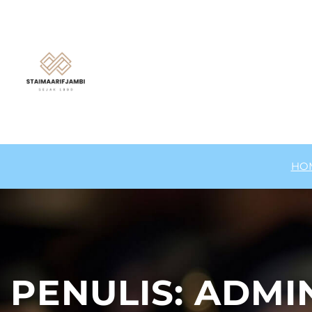
Lewati
ke
konten
HO
PENULIS:
ADMI