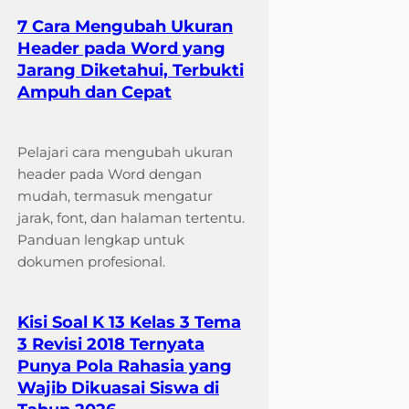
7 Cara Mengubah Ukuran
Header pada Word yang
Jarang Diketahui, Terbukti
Ampuh dan Cepat
Pelajari cara mengubah ukuran
header pada Word dengan
mudah, termasuk mengatur
jarak, font, dan halaman tertentu.
Panduan lengkap untuk
dokumen profesional.
Kisi Soal K 13 Kelas 3 Tema
3 Revisi 2018 Ternyata
Punya Pola Rahasia yang
Wajib Dikuasai Siswa di