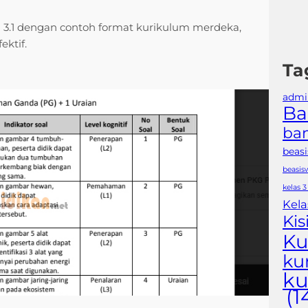
d 3.1 dengan contoh format kurikulum merdeka,
ktif.
Ta
admin
Ba
ban
beas
beasis
kelas 3
Kela
Kis
Ku
ku
ku
(1