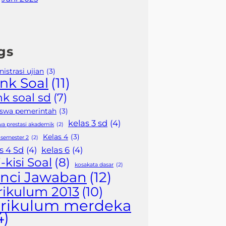
gs
istrasi ujian
(3)
nk Soal
(11)
k soal sd
(7)
iswa pemerintah
(3)
kelas 3 sd
(4)
wa prestasi akademik
(2)
Kelas 4
(3)
 semester 2
(2)
s 4 Sd
(4)
kelas 6
(4)
i-kisi Soal
(8)
kosakata dasar
(2)
nci Jawaban
(12)
rikulum 2013
(10)
rikulum merdeka
4)