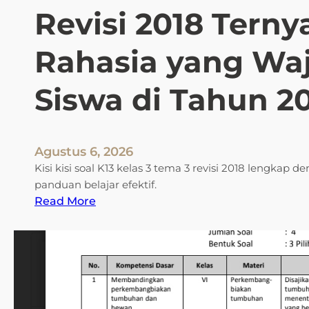
Revisi 2018 Terny
H
e
a
Rahasia yang Waj
d
e
Siswa di Tahun 2
r
p
a
d
Agustus 6, 2026
a
Kisi kisi soal K13 kelas 3 tema 3 revisi 2018 lengkap 
W
panduan belajar efektif.
o
:
Read More
r
K
d
i
y
s
a
i
n
S
g
o