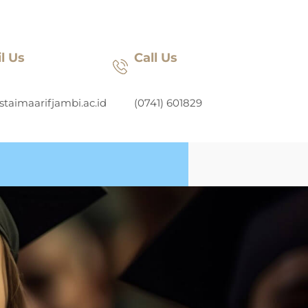
l Us
Call Us
staimaarifjambi.ac.id
(0741) 601829