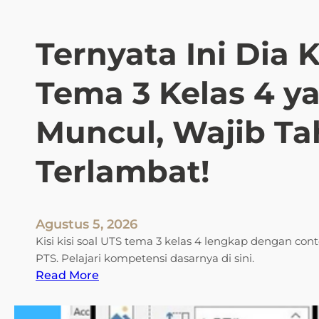
y
s
a
i
P
Ternyata Ini Dia K
a
o
K
l
Tema 3 Kelas 4 y
i
a
s
R
i
Muncul, Wajib T
a
S
h
o
a
Terlambat!
a
s
l
i
U
a
j
Agustus 5, 2026
y
i
a
Kisi kisi soal UTS tema 3 kelas 4 lengkap dengan con
a
n
PTS. Pelajari kompetensi dasarnya di sini.
n
:
g
Read More
K
T
W
e
e
a