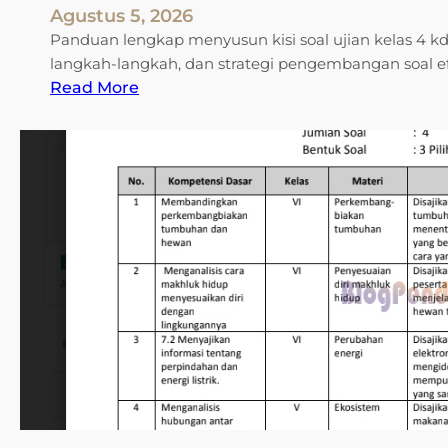
Agustus 5, 2026
b
i
u
Panduan lengkap menyusun kisi soal ujian kelas 4 k
s
k
langkah-langkah, dan strategi pengembangan soal efe
i
:
t
Read More
2
T
i
0
e
A
1
r
m
8
n
p
T
y
u
e
a
h
r
t
d
n
a
a
y
I
n
a
n
C
t
i
e
a
R
p
P
a
a
u
h
t
n
a