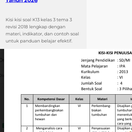
Tahun 2026
Kisi kisi soal K13 kelas 3 tema 3
revisi 2018 lengkap dengan
materi, indikator, dan contoh soal
untuk panduan belajar efektif.
Ternyata Ini Rahasia Kisi
Soal Ujian Kelas 4 Kd 3.1
yang Wajib Diketahui
Sebelum Terlambat
Panduan lengkap menyusun kisi
soal ujian kelas 4 kd 3.1 dengan
contoh format kurikulum
merdeka, langkah-langkah, dan
strategi pengembangan soal