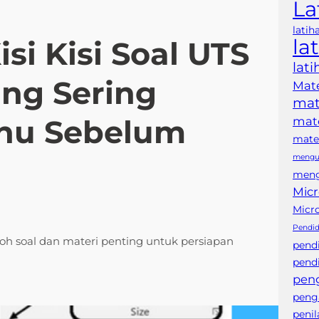
La
latih
la
isi Kisi Soal UTS
lat
ang Sering
Mate
mat
ahu Sebelum
mate
mater
mengub
meng
Micr
Micr
Pendid
toh soal dan materi penting untuk persiapan
pend
pendi
pen
peng
peni