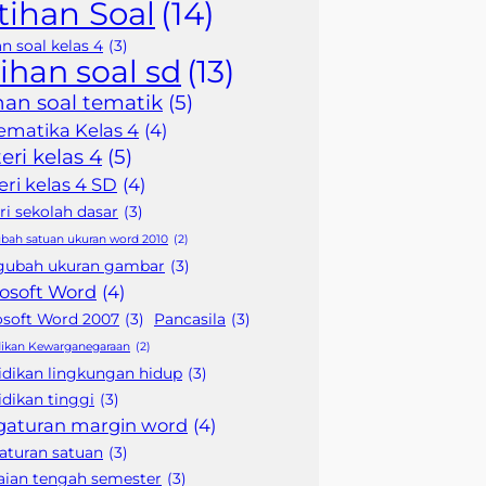
tihan Soal
(14)
an soal kelas 4
(3)
tihan soal sd
(13)
ihan soal tematik
(5)
matika Kelas 4
(4)
eri kelas 4
(5)
ri kelas 4 SD
(4)
i sekolah dasar
(3)
ah satuan ukuran word 2010
(2)
ubah ukuran gambar
(3)
osoft Word
(4)
osoft Word 2007
(3)
Pancasila
(3)
ikan Kewarganegaraan
(2)
idikan lingkungan hidup
(3)
dikan tinggi
(3)
gaturan margin word
(4)
aturan satuan
(3)
laian tengah semester
(3)