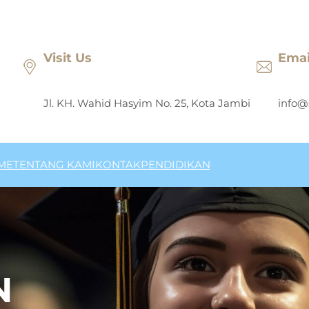
Visit Us
Emai
Jl. KH. Wahid Hasyim No. 25, Kota Jambi
info@
ME
TENTANG KAMI
KONTAK
PENDIDIKAN
N